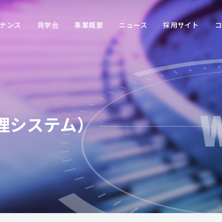
ナンス
見学会
事業
概要
ニュース
採用
サイト
コ
仕分けシステム
メンテナンスプラン
定例見学会の概要について
事業本部方針
ピッキング・種まきシステ
予知保全システム
定例見学会のお申し込み
事業概要
事業所案内
理システム）
搬送システム
よくある質問
保管システム
周辺機器
空港システム
機能・製品群から探す
業種・業界から探す