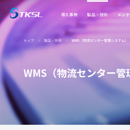
導入
事例
製品・
技術
メンテ
トップ
製品・技術
WMS（物流センター管理システム）
導入事例
製品・技術
メンテナンス
見学会
事業概要
WMS（物流センター管