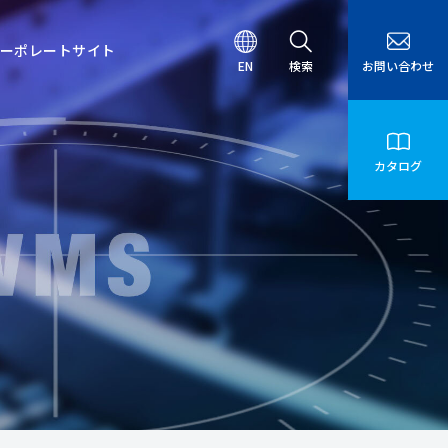
ーポレート
サイト
EN
検索
お問い合わせ
カタログ
ム
ロボティクスシステム
生産終了のお知らせ
交通アクセス
沿革
AGV・AMR
WMS
（物流センター管理システム）