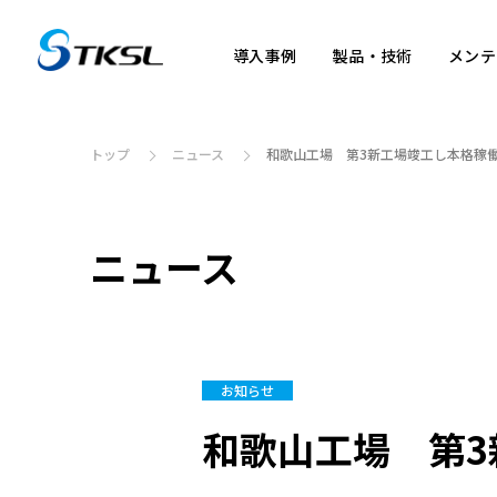
導入
事例
製品・
技術
メンテ
トップ
ニュース
和歌山工場 第3新工場竣工し本格稼
導入事例
製品・技術
メンテナンス
見学会
事業概要
ニュース
お知らせ
和歌山工場 第3