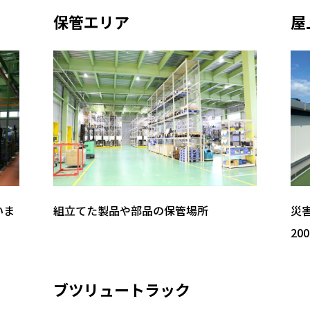
保管エリア
屋
いま
組立てた製品や部品の保管場所
災
20
ブツリュートラック