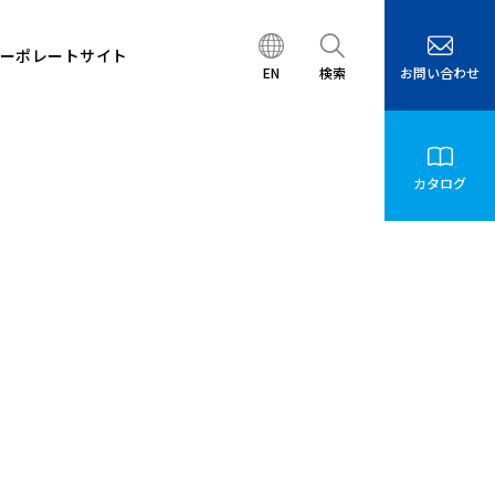
ーポレート
サイト
EN
検索
お問い合わせ
カタログ
ム
ロボティクスシステム
生産終了のお知らせ
交通アクセス
沿革
AGV・AMR
WMS
（物流センター管理システム）