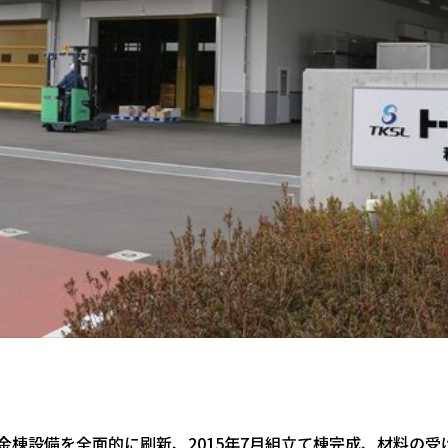
に板金棟設備を全面的に刷新、2015年7月組立て棟完成、材料の