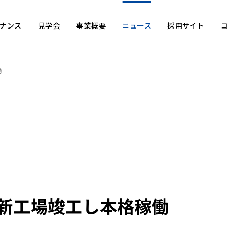
ナンス
見学会
事業
概要
ニュース
採用
サイト
コ
働
仕分けシステム
メンテナンスプラン
定例見学会の概要について
事業本部方針
ピッキング・種まきシステ
予知保全システム
定例見学会のお申し込み
事業概要
事業所案内
搬送システム
よくある質問
保管システム
周辺機器
空港システム
機能・製品群から探す
業種・業界から探す
新工場竣工し本格稼働