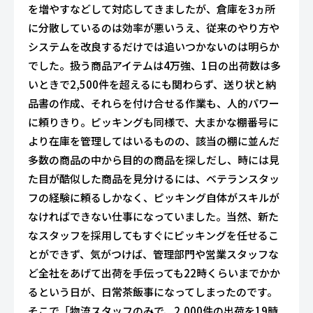
を増やすなどして対応してきましたが、倉庫を3ヵ所
に分散しているのは効率が悪いうえ、従来のやり方や
システムを改良するだけでは追いつかないのは明らか
でした。扱う商品アイテムは4万強、1日の出荷数は多
いときで2,500件を超えるにも関わらず、送り状と納
品書の作成、それらを付け合せる作業も、人的パワー
に頼りきり。ピッキングも同様で、大まかな棚番号に
より在庫を管理してはいるものの、該当の棚に並んだ
多数の商品の中から目的の商品を探しだし、時には見
た目が酷似した商品を見分けるには、ベテランスタッ
フの経験に頼るしかなく、ピッキング自体がスキルが
なければできない仕事になっていました。当然、新た
なスタッフを採用してもすぐにピッキングを任せるこ
とができず、気がつけば、管理部門や営業スタッフな
ど全社をあげて出荷を手伝っても22時くらいまでかか
るという日が、日常茶飯事になってしまったのです。
そこで「物流スタッフのみで、2,000件の出荷を19時